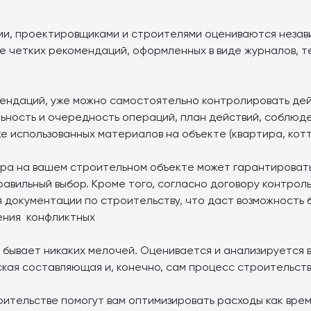
ми, проектировщиками и строителями оцениваются неза
е четких рекомендаций, оформленных в виде журналов, т
ендаций, уже можно самостоятельно контролировать де
льность и очередность операций, план действий, соблюд
е использованных материалов на объекте (квартира, котте
ра на вашем строительном объекте может гарантировать
равильный выбор. Кроме того, согласно договору контро
 документации по строительству, что даст возможность 
ения конфликтных
 бывает никаких мелочей. Оценивается и анализируется
ая составляющая и, конечно, сам процесс строительств
ительстве помогут вам оптимизировать расходы как врем