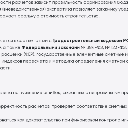
ности расчётов зависит правильность формирования бюд
 (вневедомственная) экспертиза позволяет заказчику убе
ражает реальную стоимость строительства.
т
яется в соответствии с
Градостроительным кодексом Р
9, а также
Федеральными законами
№ 384-ФЗ, № 123-ФЗ,
расценки (ФЕР), государственные элементные сметные н
я индексов пересчёта и методика определения сметной 
асти.
лена на выявление ошибок, связанных с неправильным п
орректность расчётов, проверяет соответствие сметных
ваться как доказательство при финансовом контроле ил