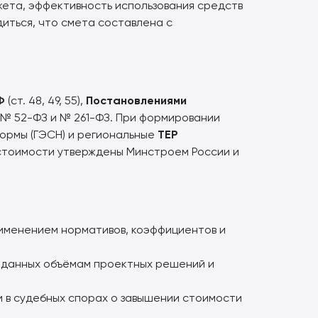
жета, эффективность использования средств
диться, что смета составлена с
Ф
(ст. 48, 49, 55),
Постановлениями
 № 52-ФЗ и № 261-ФЗ. При формировании
ормы (ГЭСН) и региональные
ТЕР
стоимости утверждены Минстроем России и
рименением нормативов, коэффициентов и
 данных объёмам проектных решений и
и в судебных спорах о завышении стоимости