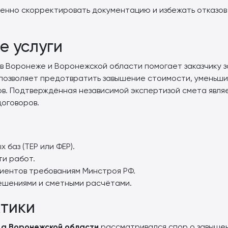
менно скорректировать документацию и избежать отказо
е услуги
в Воронеже и Воронежской области помогает заказчику 
 позволяет предотвратить завышение стоимости, уменьши
в. Подтверждённая независимой экспертизой смета явля
договоров.
баз (ТЕР или ФЕР).
ти работ.
иентов требованиям Минстроя РФ.
ешениями и сметными расчётами.
тики
а Воронежской области
рассматривался спор о завыше